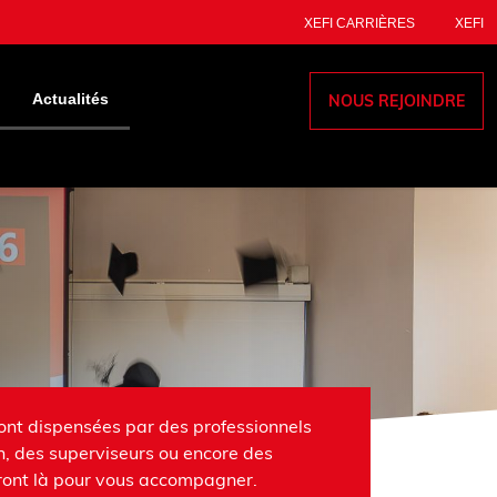
XEFI CARRIÈRES
XEFI
Actualités
NOUS REJOINDRE
 sont dispensées par des professionnels
on, des superviseurs ou encore des
eront là pour vous accompagner.