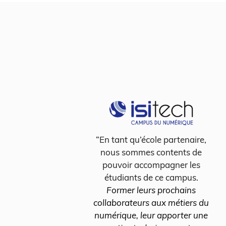
sur de
“En tant qu’école partenaire,
 pour
nous sommes contents de
e nos
pouvoir accompagner les
s. Nos
étudiants de ce campus.
nt les
Former leurs prochains
 de
collaborateurs aux métiers du
numérique, leur apporter une