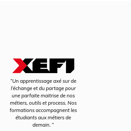
“Un apprentissage axé sur de
“En 
l’échange et du partage pour
nou
une parfaite maitrise de nos
po
métiers, outils et process. Nos
ét
formations accompagnent les
Fo
étudiants aux métiers de
colla
demain. “
numér