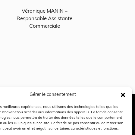
expe
cha
Véronique MANIN –
Responsable Assistante
Commerciale
Paul
Gérer le consentement
les meilleures expériences, nous utilisons des technologies telles que les
 stocker et/ou accéder aux informations des appareils. Le fait de consentir
ntact
ologies nous permettra de traiter des données telles que le comportement
n ou les ID uniques sur ce site. Le fait de ne pas consentir ou de retirer son
04 72 01 04 20
 peut avoir un effet négatif sur certaines caractéristiques et fonctions.