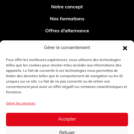
Notre concept
Nos formations
Offres d’alternance
Nos métiers
Gérer le consentement
Contact
Pour offrir les meilleures expériences, nous utilisons des technologies
telles que les cookies pour stocker et/ou accéder aux informations des
Contact
appareils. Le fait de consentir à ces technologies nous permettra de
traiter des données telles que le comportement de navigation ou les ID
04 72 01 04 20
uniques sur ce site. Le fait de ne pas consentir ou de retirer son
consentement peut avoir un effet négatif sur certaines caractéristiques et
fonctions.
Du lundi au jeudi de 8h30 à 18h
et le vendredi de 8h30 à 17h
Gérer les services
©COPYRIGHT
Accepter
XEFI ACADEMY
Refuser
|